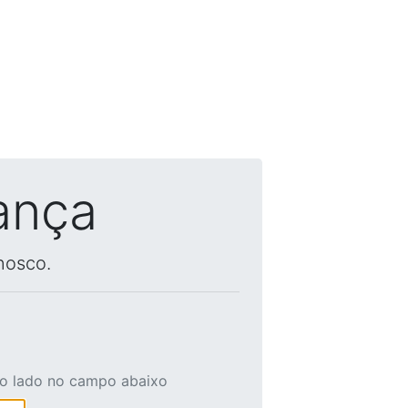
ança
nosco.
ao lado no campo abaixo