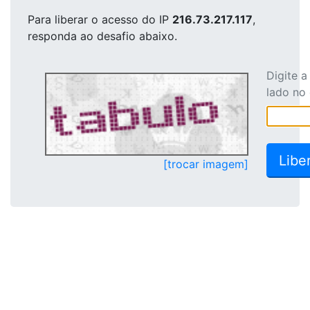
Para liberar o acesso
do IP
216.73.217.117
,
responda ao desafio abaixo.
Digite 
lado no
[trocar imagem]