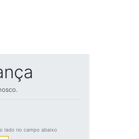
ança
nosco.
ao lado no campo abaixo