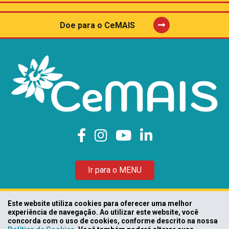
Doe para o CeMAIS
Ir para o MENU
Este website utiliza cookies para oferecer uma melhor
@2022 CeMAIS I Todos os direitos reservados
experiência de navegação. Ao utilizar este website, você
CNPJ: 08.415.255/0001-27
concorda com o uso de cookies, conforme descrito na nossa